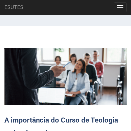
Skip
ESUTES
Mês: janeiro 2025
Toggl
to
navig
content
A importância do Curso de Teologia