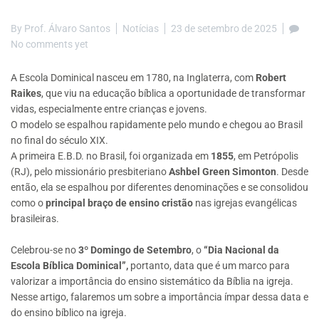
By
Prof. Álvaro Santos
Notícias
23 de setembro de 2025
No comments yet
A Escola Dominical nasceu em 1780, na Inglaterra, com
Robert
Raikes
, que viu na educação bíblica a oportunidade de transformar
vidas, especialmente entre crianças e jovens.
O modelo se espalhou rapidamente pelo mundo e chegou ao Brasil
no final do século XIX.
A primeira E.B.D. no Brasil, foi organizada em
1855
, em Petrópolis
(RJ), pelo missionário presbiteriano
Ashbel Green Simonton
. Desde
então, ela se espalhou por diferentes denominações e se consolidou
como o
principal braço de ensino cristão
nas igrejas evangélicas
brasileiras.
Celebrou-se no
3º Domingo de Setembro
, o
“Dia Nacional da
Escola Bíblica Dominical”,
portanto, data que é um marco para
valorizar a importância do ensino sistemático da Bíblia na igreja.
Nesse artigo, falaremos um sobre a importância ímpar dessa data e
do ensino bíblico na igreja.