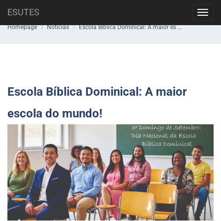
Skip
ESUTES
Blog
Toggl
to
navig
content
Homepage
Notícias
Escola Bíblica Dominical: A maior es ...
Escola Bíblica Dominical: A maior
escola do mundo!