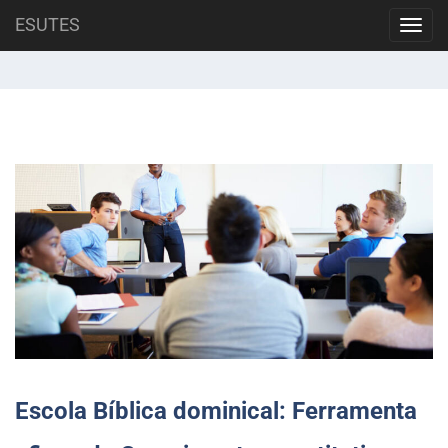
Skip
ESUTES
Mês: abril 2025
Toggl
to
navig
content
Escola Bíblica dominical: Ferramenta