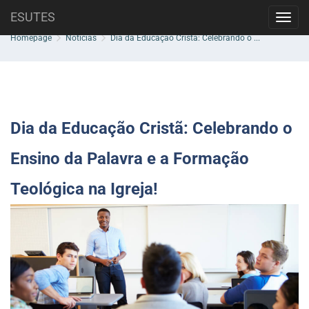
Skip
ESUTES
Blog
Toggl
to
navig
content
Homepage
Notícias
Dia da Educação Cristã: Celebrando o ...
Dia da Educação Cristã: Celebrando o
Ensino da Palavra e a Formação
Teológica na Igreja!