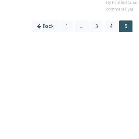
By
Esutes Curso 
comments yet
Back
1
…
3
4
5
Navegação
por
posts