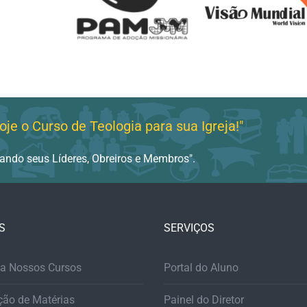
oje o Curso de Teologia para sua Igreja!"
rando seus Líderes, Obreiros e Membros".
S
SERVIÇOS
a Nossos Cursos
Portal do Aluno
ção de Matérias
Painel do Diretor