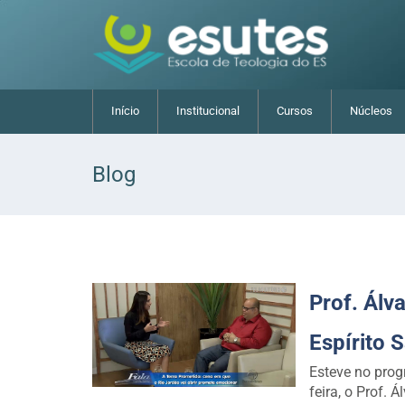
Início
Institucional
Cursos
Núcleos
Skip
to
Blog
content
Blog
Prof. Álv
Espírito 
Esteve no prog
feira, o Prof. 