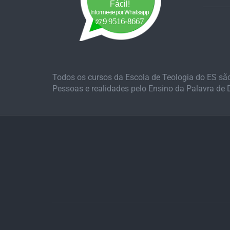
Fácil!
Informe-se por Whatsapp
9 9516-8667
27
Todos os cursos da Escola de Teologia do ES sã
Pessoas e realidades pelo Ensino da Palavra de De