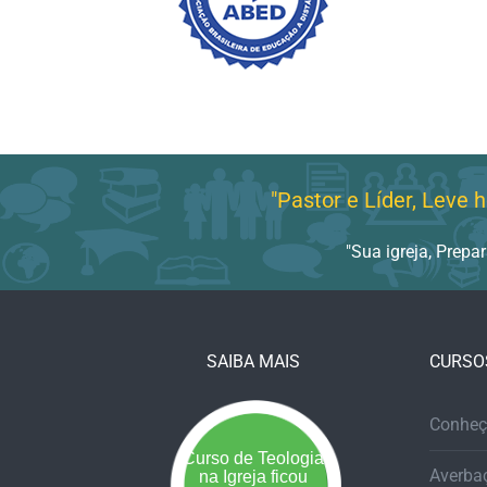
"Pastor e Líder, Leve h
"Sua igreja, Prepa
SAIBA MAIS
CURSO
Conheç
Curso de Teologia
Averba
na Igreja ficou