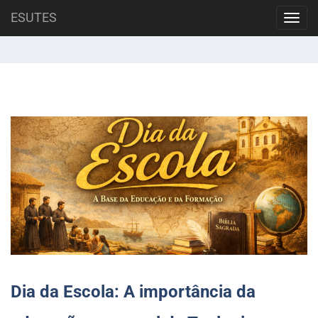
Skip
ESUTES
Autor:
Pr. Márcio Almeida
Toggl
to
navig
content
Dia da Escola: A importância da